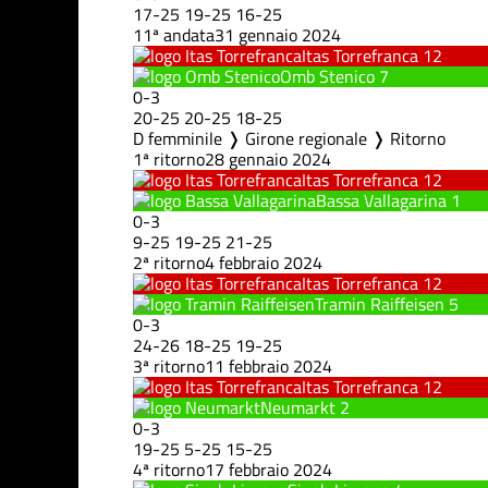
17
-
25
19
-
25
16
-
25
11ª andata
31 gennaio 2024
Itas Torrefranca
12
Omb Stenico
7
0
-
3
20
-
25
20
-
25
18
-
25
D femminile ❭ Girone regionale ❭ Ritorno
1ª ritorno
28 gennaio 2024
Itas Torrefranca
12
Bassa Vallagarina
1
0
-
3
9
-
25
19
-
25
21
-
25
2ª ritorno
4 febbraio 2024
Itas Torrefranca
12
Tramin Raiffeisen
5
0
-
3
24
-
26
18
-
25
19
-
25
3ª ritorno
11 febbraio 2024
Itas Torrefranca
12
Neumarkt
2
0
-
3
19
-
25
5
-
25
15
-
25
4ª ritorno
17 febbraio 2024