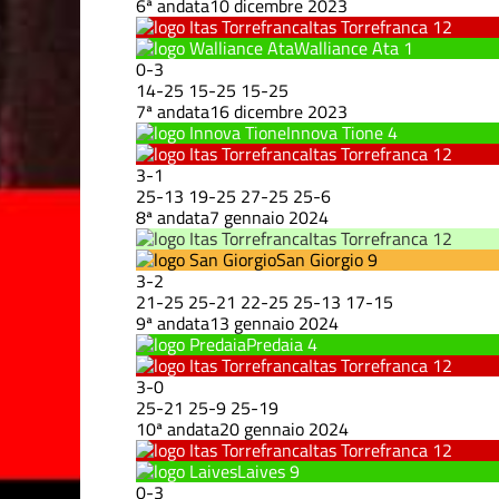
6ª andata
10 dicembre 2023
Itas Torrefranca
12
Walliance Ata
1
0
-
3
14
-
25
15
-
25
15
-
25
7ª andata
16 dicembre 2023
Innova Tione
4
Itas Torrefranca
12
3
-
1
25
-
13
19
-
25
27
-
25
25
-
6
8ª andata
7 gennaio 2024
Itas Torrefranca
12
San Giorgio
9
3
-
2
21
-
25
25
-
21
22
-
25
25
-
13
17
-
15
9ª andata
13 gennaio 2024
Predaia
4
Itas Torrefranca
12
3
-
0
25
-
21
25
-
9
25
-
19
10ª andata
20 gennaio 2024
Itas Torrefranca
12
Laives
9
0
-
3