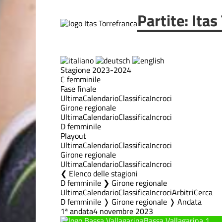
Partite: Itas
Stagione 2023-2024
C femminile
Fase finale
Ultima
Calendario
Classifica
Incroci
Girone regionale
Ultima
Calendario
Classifica
Incroci
D femminile
Playout
Ultima
Calendario
Classifica
Incroci
Girone regionale
Ultima
Calendario
Classifica
Incroci
Elenco delle stagioni
D femminile ❯ Girone regionale
Ultima
Calendario
Classifica
Incroci
Arbitri
Cerca
D femminile ❭ Girone regionale ❭ Andata
1ª andata
4 novembre 2023
Bassa Vallagarina
1