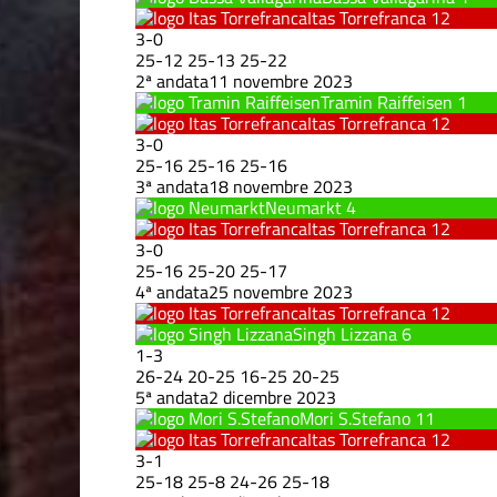
Itas Torrefranca
12
3
-
0
25
-
12
25
-
13
25
-
22
2ª andata
11 novembre 2023
Tramin Raiffeisen
1
Itas Torrefranca
12
3
-
0
25
-
16
25
-
16
25
-
16
3ª andata
18 novembre 2023
Neumarkt
4
Itas Torrefranca
12
3
-
0
25
-
16
25
-
20
25
-
17
4ª andata
25 novembre 2023
Itas Torrefranca
12
Singh Lizzana
6
1
-
3
26
-
24
20
-
25
16
-
25
20
-
25
5ª andata
2 dicembre 2023
Mori S.Stefano
11
Itas Torrefranca
12
3
-
1
25
-
18
25
-
8
24
-
26
25
-
18