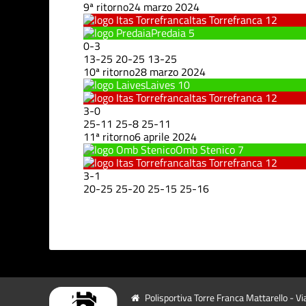
9ª ritorno
24 marzo 2024
Itas Torrefranca
12
Predaia
5
0
-
3
13
-
25
20
-
25
13
-
25
10ª ritorno
28 marzo 2024
Laives
10
Itas Torrefranca
12
3
-
0
25
-
11
25
-
8
25
-
11
11ª ritorno
6 aprile 2024
Omb Stenico
7
Itas Torrefranca
12
3
-
1
20
-
25
25
-
20
25
-
15
25
-
16
Polisportiva Torre Franca Mattarello - Vi