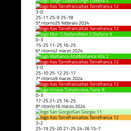
Singh Lizzana
4
Itas Torrefranca
12
3
-
0
25
-
11
25
-
9
25
-
18
5ª ritorno
25 febbraio 2024
Itas Torrefranca
12
Mori S.Stefano
9
0
-
3
15
-
25
11
-
25
16
-
25
6ª ritorno
2 marzo 2024
Walliance Ata
2
Itas Torrefranca
12
3
-
0
25
-
10
25
-
12
25
-
17
7ª ritorno
9 marzo 2024
Itas Torrefranca
12
Innova Tione
8
0
-
3
17
-
25
21
-
25
16
-
25
8ª ritorno
16 marzo 2024
San Giorgio
11
Itas Torrefranca
12
3
-
2
25
-
19
25
-
20
21
-
25
24
-
26
15
-
7