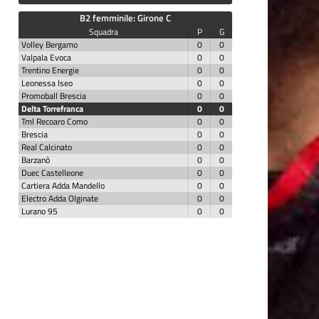
B2 femminile: Girone C
Squadra
P
G
Volley Bergamo
0
0
Valpala Evoca
0
0
Trentino Energie
0
0
Leonessa Iseo
0
0
Promoball Brescia
0
0
Delta Torrefranca
0
0
Tml Recoaro Como
0
0
Brescia
0
0
Real Calcinato
0
0
Barzanò
0
0
Duec Castelleone
0
0
Cartiera Adda Mandello
0
0
Electro Adda Olginate
0
0
Lurano 95
0
0