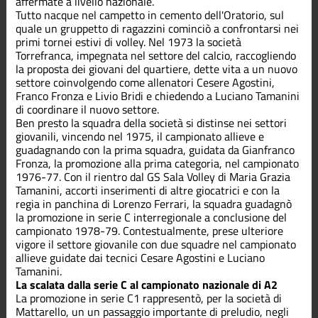
affermate a livello nazionale.
Tutto nacque nel campetto in cemento dell'Oratorio, sul
quale un gruppetto di ragazzini cominciò a confrontarsi nei
primi tornei estivi di volley. Nel 1973 la società
Torrefranca, impegnata nel settore del calcio, raccogliendo
la proposta dei giovani del quartiere, dette vita a un nuovo
settore coinvolgendo come allenatori Cesere Agostini,
Franco Fronza e Livio Bridi e chiedendo a Luciano Tamanini
di coordinare il nuovo settore.
Ben presto la squadra della società si distinse nei settori
giovanili, vincendo nel 1975, il campionato allieve e
guadagnando con la prima squadra, guidata da Gianfranco
Fronza, la promozione alla prima categoria, nel campionato
1976-77. Con il rientro dal GS Sala Volley di Maria Grazia
Tamanini, accorti inserimenti di altre giocatrici e con la
regia in panchina di Lorenzo Ferrari, la squadra guadagnò
la promozione in serie C interregionale a conclusione del
campionato 1978-79. Contestualmente, prese ulteriore
vigore il settore giovanile con due squadre nel campionato
allieve guidate dai tecnici Cesare Agostini e Luciano
Tamanini.
La scalata dalla serie C al campionato nazionale di A2
La promozione in serie C1 rappresentò, per la società di
Mattarello, un un passaggio importante di preludio, negli