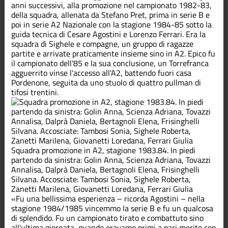
anni successivi, alla promozione nel campionato 1982-83,
della squadra, allenata da Stefano Pret, prima in serie B e
poi in serie A2 Nazionale con la stagione 1984-85 sotto la
guida tecnica di Cesare Agostini e Lorenzo Ferrari. Era la
squadra di Sighele e compagne, un gruppo di ragazze
partite e arrivate praticamente insieme sino in A2. Epico fu
il campionato dell'85 e la sua conclusione, un Torrefranca
agguerrito vinse l'accesso all'A2, battendo fuori casa
Pordenone, seguita da uno stuolo di quattro pullman di
tifosi trentini.
Squadra promozione in A2, stagione 1983.84. In piedi
partendo da sinistra: Golin Anna, Scienza Adriana, Tovazzi
Annalisa, Dalprà Daniela, Bertagnoli Elena, Frisinghelli
Silvana. Accosciate: Tambosi Sonia, Sighele Roberta,
Zanetti Marilena, Giovanetti Loredana, Ferrari Giulia
«Fu una bellissima esperienza – ricorda Agostini – nella
stagione 1984/1985 vincemmo la serie B e fu un qualcosa
di splendido. Fu un campionato tirato e combattuto sino
all'ultima giornata, quando eravamo primi a pari merito con