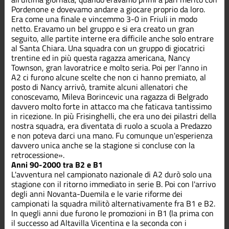
Pordenone e dovevamo andare a giocare proprio da loro.
Era come una finale e vincemmo 3-0 in Friuli in modo
netto. Eravamo un bel gruppo e si era creato un gran
seguito, alle partite interne era difficile anche solo entrare
al Santa Chiara. Una squadra con un gruppo di giocatrici
trentine ed in più questa ragazza americana, Nancy
Townson, gran lavoratrice e molto seria. Poi per l'anno in
A2 ci furono alcune scelte che non ci hanno premiato, al
posto di Nancy arrivò, tramite alcuni allenatori che
conoscevamo, Mileva Borincevic una ragazza di Belgrado
davvero molto forte in attacco ma che faticava tantissimo
in ricezione. In più Frisinghelli, che era uno dei pilastri della
nostra squadra, era diventata di ruolo a scuola a Predazzo
e non poteva darci una mano. Fu comunque un'esperienza
davvero unica anche se la stagione si concluse con la
retrocessione».
Anni 90-2000 tra B2 e B1
L'avventura nel campionato nazionale di A2 durò solo una
stagione con il ritorno immediato in serie B. Poi con l'arrivo
degli anni Novanta-Duemila e le varie riforme dei
campionati la squadra militò alternativamente fra B1 e B2.
In quegli anni due furono le promozioni in B1 (la prima con
il successo ad Altavilla Vicentina e la seconda con i