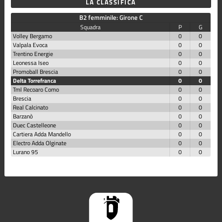
LA CLASSIFICA
B2 femminile: Girone C
Squadra
P
G
Volley Bergamo
0
0
Valpala Evoca
0
0
Trentino Energie
0
0
Leonessa Iseo
0
0
Promoball Brescia
0
0
Delta Torrefranca
0
0
Tml Recoaro Como
0
0
Brescia
0
0
Real Calcinato
0
0
Barzanò
0
0
Duec Castelleone
0
0
Cartiera Adda Mandello
0
0
Electro Adda Olginate
0
0
Lurano 95
0
0