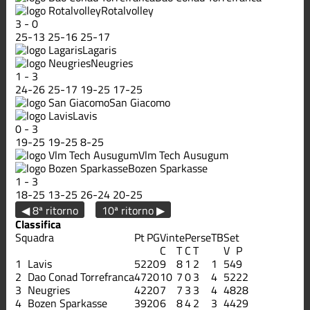
Rotalvolley
3
-
0
25
-
13
25
-
16
25
-
17
Lagaris
Neugries
1
-
3
24
-
26
25
-
17
19
-
25
17
-
25
San Giacomo
Lavis
0
-
3
19
-
25
19
-
25
8
-
25
Vlm Tech Ausugum
Bozen Sparkasse
1
-
3
18
-
25
13
-
25
26
-
24
20
-
25
◀ 8ª ritorno
10ª ritorno ▶
Classifica
Squadra
Pt
PG
Vinte
Perse
TB
Set
C
T
C
T
V
P
1
Lavis
52
20
9
8
1
2
1
54
9
2
Dao Conad Torrefranca
47
20
10
7
0
3
4
52
22
3
Neugries
42
20
7
7
3
3
4
48
28
4
Bozen Sparkasse
39
20
6
8
4
2
3
44
29