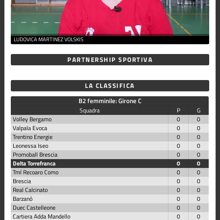
LUDOVICA MARTINEZ VOLSKIS
PARTNERSHIP SPORTIVA
LA CLASSIFICA
B2 femminile: Girone C
Squadra
P
G
Volley Bergamo
0
0
Valpala Evoca
0
0
Trentino Energie
0
0
Leonessa Iseo
0
0
Promoball Brescia
0
0
Delta Torrefranca
0
0
Tml Recoaro Como
0
0
Brescia
0
0
Real Calcinato
0
0
Barzanò
0
0
Duec Castelleone
0
0
Cartiera Adda Mandello
0
0