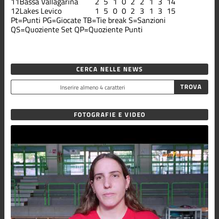
11
Bassa Vallagarina
2
5
1
0
2
2
1
3
14
12
Lakes Levico
1
5
0
0
2
3
1
3
15
Pt=Punti
PG=Giocate
TB=Tie break
S=Sanzioni
QS=Quoziente Set
QP=Quoziente Punti
CERCA NELLE NEWS
FOTOGRAFIE E VIDEO