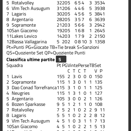
5
Rotalvolley
32
20
5
6
5
4
3
35
34
6
Vlm Tech Ausugum
31
20
6
4
4
6
5
39
38
7
Lagaris
30
20
5
4
5
6
5
38
41
8
Argentario
28
20
5
3
5
7
6
36
39
9
Sopramonte
21
20
3
5
6
6
3
29
42
10
San Giacomo
19
20
5
1
6
8
1
26
45
11
Lakes Levico
14
20
3
1
7
9
2
21
50
12
Bassa Vallagarina
5
20
2
0
8
10
3
13
58
Pt=Punti
PG=Giocate
TB=Tie break
S=Sanzioni
QS=Quoziente Set
QP=Quoziente Punti
Classifica ultime partite
Squadra
Pt
PG
Vinte
Perse
TB
Set
C
T
C
T
V
P
1
Lavis
15
5
2
3
0
0
0
15
0
2
Sopramonte
11
5
1
3
0
1
1
13
5
3
Dao Conad Torrefranca
11
5
3
1
0
1
1
12
5
4
Neugries
11
5
1
3
1
0
1
12
7
5
Argentario
10
5
3
0
0
2
1
12
6
6
Bozen Sparkasse
9
5
1
2
1
1
0
10
8
7
Rotalvolley
7
5
2
1
0
2
2
9
11
8
Lagaris
5
5
1
0
2
2
2
8
12
9
Vlm Tech Ausugum
4
5
1
0
3
1
1
7
13
10
San Giacomo
4
5
1
0
2
2
1
5
13