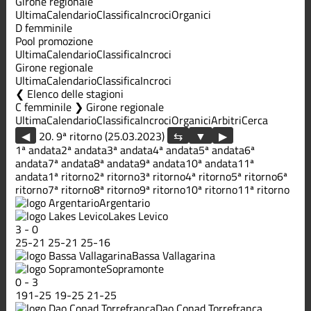
Girone regionale
Ultima
Calendario
Classifica
Incroci
Organici
D femminile
Pool promozione
Ultima
Calendario
Classifica
Incroci
Girone regionale
Ultima
Calendario
Classifica
Incroci
Elenco delle stagioni
C femminile ❯ Girone regionale
Ultima
Calendario
Classifica
Incroci
Organici
Arbitri
Cerca
◀
20. 9ª ritorno (25.03.2023)
▶
1ª andata
2ª andata
3ª andata
4ª andata
5ª andata
6ª
andata
7ª andata
8ª andata
9ª andata
10ª andata
11ª
andata
1ª ritorno
2ª ritorno
3ª ritorno
4ª ritorno
5ª ritorno
6ª
ritorno
7ª ritorno
8ª ritorno
9ª ritorno
10ª ritorno
11ª ritorno
Argentario
Lakes Levico
3
-
0
25
-
21
25
-
21
25
-
16
Bassa Vallagarina
Sopramonte
0
-
3
191
-
25
19
-
25
21
-
25
Dao Conad Torrefranca