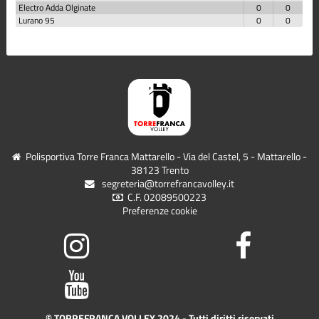
Electro Adda Olginate
0
0
Lurano 95
0
0
Polisportiva Torre Franca Mattarello - Via del Castel, 5 - Mattarello -
38123 Trento
segreteria@torrefrancavolley.it
C.F. 02089500223
Preferenze cookie
© TORREFRANCA VOLLEY 2024 - Tutti diritti riservati