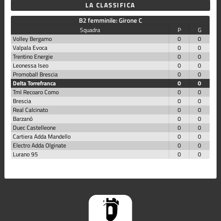
LA CLASSIFICA
B2 femminile: Girone C
Squadra
P
G
Volley Bergamo
0
0
Valpala Evoca
0
0
Trentino Energie
0
0
Leonessa Iseo
0
0
Promoball Brescia
0
0
Delta Torrefranca
0
0
Tml Recoaro Como
0
0
Brescia
0
0
Real Calcinato
0
0
Barzanò
0
0
Duec Castelleone
0
0
Cartiera Adda Mandello
0
0
Electro Adda Olginate
0
0
Lurano 95
0
0