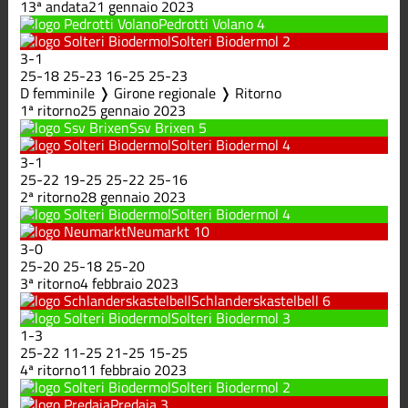
13ª andata
21 gennaio 2023
Pedrotti Volano
4
Solteri Biodermol
2
3
-
1
25
-
18
25
-
23
16
-
25
25
-
23
D femminile ❭ Girone regionale ❭ Ritorno
1ª ritorno
25 gennaio 2023
Ssv Brixen
5
Solteri Biodermol
4
3
-
1
25
-
22
19
-
25
25
-
22
25
-
16
2ª ritorno
28 gennaio 2023
Solteri Biodermol
4
Neumarkt
10
3
-
0
25
-
20
25
-
18
25
-
20
3ª ritorno
4 febbraio 2023
Schlanderskastelbell
6
Solteri Biodermol
3
1
-
3
25
-
22
11
-
25
21
-
25
15
-
25
4ª ritorno
11 febbraio 2023
Solteri Biodermol
2
Predaia
3