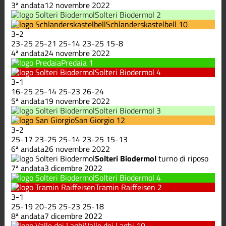
3ª andata
12 novembre 2022
Solteri Biodermol
2
Schlanderskastelbell
10
3
-
2
23
-
25
25
-
21
25
-
14
23
-
25
15
-
8
4ª andata
24 novembre 2022
Predaia
1
Solteri Biodermol
4
3
-
1
16
-
25
25
-
14
25
-
23
26
-
24
5ª andata
19 novembre 2022
Solteri Biodermol
3
San Giorgio
12
3
-
2
25
-
17
23
-
25
25
-
14
23
-
25
15
-
13
6ª andata
26 novembre 2022
Solteri Biodermol
turno di riposo
7ª andata
3 dicembre 2022
Solteri Biodermol
4
Tramin Raiffeisen
2
3
-
1
25
-
19
20
-
25
25
-
23
25
-
18
8ª andata
7 dicembre 2022
Valle dei Laghi
10