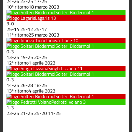
24
-
26
23
-
25
17
-
25
10ª ritorno
18 marzo 2023
Solteri Biodermol
1
Lagaris
13
3
-
0
25
-
14
25
-
12
25
-
17
11ª ritorno
25 marzo 2023
Innova Tione
10
Solteri Biodermol
1
0
-
3
13
-
25
19
-
25
20
-
25
12ª ritorno
1 aprile 2023
Singh Lizzana
11
Solteri Biodermol
1
0
-
3
14
-
25
26
-
28
18
-
25
13ª ritorno
4 aprile 2023
Solteri Biodermol
1
Pedrotti Volano
3
1
-
3
23
-
25
21
-
25
25
-
20
11
-
25