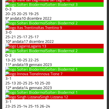
Solteri Biodermol
3
0
-
3
20
-
25
20
-
25
19
-
25
9ª andata
10 dicembre 2022
Solteri Biodermol
2
Itas Trentino
9
3
-
0
25
-
21
25
-
17
25
-
17
10ª andata
17 dicembre 2022
Lagaris
13
Solteri Biodermol
2
0
-
3
13
-
25
10
-
25
22
-
25
11ª andata
19 gennaio 2023
Solteri Biodermol
1
Innova Tione
7
3
-
1
25
-
13
20
-
25
25
-
10
25
-
20
12ª andata
14 gennaio 2023
Solteri Biodermol
1
Singh Lizzana
12
3
-
1
23
-
25
25
-
14
25
-
15
26
-
24