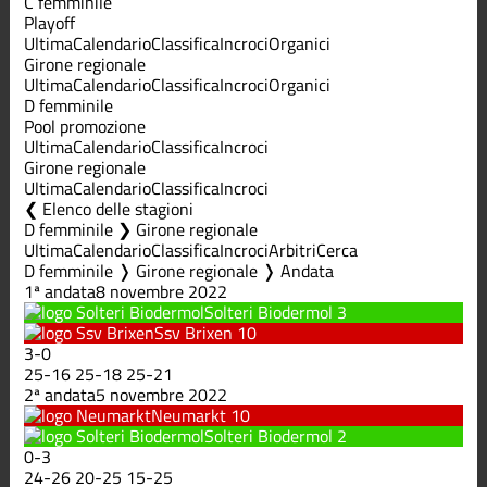
C femminile
Playoff
Ultima
Calendario
Classifica
Incroci
Organici
Girone regionale
Ultima
Calendario
Classifica
Incroci
Organici
D femminile
Pool promozione
Ultima
Calendario
Classifica
Incroci
Girone regionale
Ultima
Calendario
Classifica
Incroci
Elenco delle stagioni
D femminile ❯ Girone regionale
Ultima
Calendario
Classifica
Incroci
Arbitri
Cerca
D femminile ❭ Girone regionale ❭ Andata
1ª andata
8 novembre 2022
Solteri Biodermol
3
Ssv Brixen
10
3
-
0
25
-
16
25
-
18
25
-
21
2ª andata
5 novembre 2022
Neumarkt
10
Solteri Biodermol
2
0
-
3
24
-
26
20
-
25
15
-
25