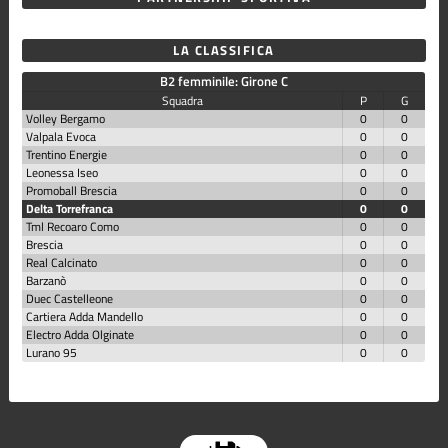
LA CLASSIFICA
B2 femminile: Girone C
Squadra
P
G
Volley Bergamo
0
0
Valpala Evoca
0
0
Trentino Energie
0
0
Leonessa Iseo
0
0
Promoball Brescia
0
0
Delta Torrefranca
0
0
Tml Recoaro Como
0
0
Brescia
0
0
Real Calcinato
0
0
Barzanò
0
0
Duec Castelleone
0
0
Cartiera Adda Mandello
0
0
Electro Adda Olginate
0
0
Lurano 95
0
0