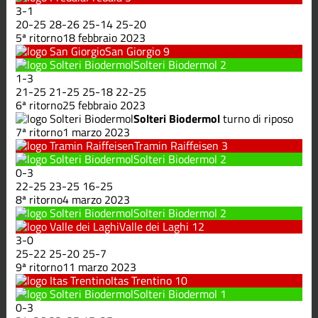
3
-
1
20
-
25
28
-
26
25
-
14
25
-
20
5ª ritorno
18 febbraio 2023
San Giorgio
9
Solteri Biodermol
2
1
-
3
21
-
25
21
-
25
25
-
18
22
-
25
6ª ritorno
25 febbraio 2023
Solteri Biodermol
turno di riposo
7ª ritorno
1 marzo 2023
Tramin Raiffeisen
3
Solteri Biodermol
2
0
-
3
22
-
25
23
-
25
16
-
25
8ª ritorno
4 marzo 2023
Solteri Biodermol
2
Valle dei Laghi
12
3
-
0
25
-
22
25
-
20
25
-
7
9ª ritorno
11 marzo 2023
Itas Trentino
10
Solteri Biodermol
1
0
-
3