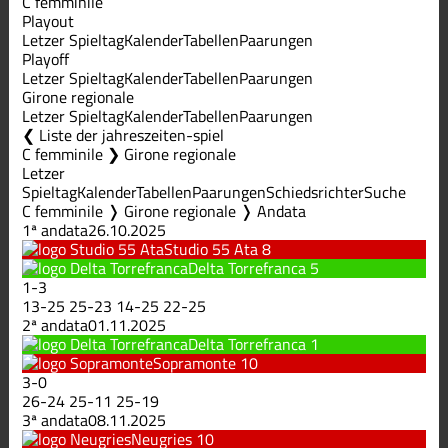
C femminile
Playout
Letzer Spieltag
Kalender
Tabellen
Paarungen
Playoff
Letzer Spieltag
Kalender
Tabellen
Paarungen
Girone regionale
Letzer Spieltag
Kalender
Tabellen
Paarungen
Liste der jahreszeiten-spiel
C femminile ❯ Girone regionale
Letzer
Spieltag
Kalender
Tabellen
Paarungen
Schiedsrichter
Suche
C femminile ❭ Girone regionale ❭ Andata
1ª andata
26.10.2025
Studio 55 Ata
8
Delta Torrefranca
5
1
-
3
13
-
25
25
-
23
14
-
25
22
-
25
2ª andata
01.11.2025
Delta Torrefranca
1
Sopramonte
10
3
-
0
26
-
24
25
-
11
25
-
19
3ª andata
08.11.2025
Neugries
10