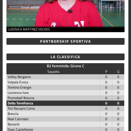
LUDOVICA MARTINEZ VOLSKIS
PARTNERSHIP SPORTIVA
LA CLASSIFICA
B2 femminile: Girone C
Squadra
P
G
Volley Bergamo
0
0
Valpala Evoca
0
0
Trentino Energie
0
0
Leonessa Iseo
0
0
Promoball Brescia
0
0
Delta Torrefranca
0
0
Tml Recoaro Como
0
0
Brescia
0
0
Real Calcinato
0
0
Barzanò
0
0
Duec Castelleone
0
0