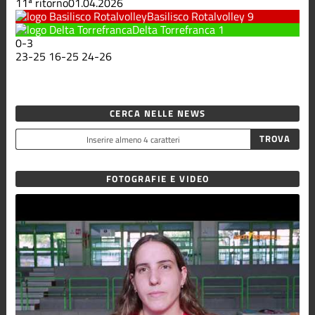
11ª ritorno
01.04.2026
Basilisco Rotalvolley
9
Delta Torrefranca
1
0
-
3
23
-
25
16
-
25
24
-
26
CERCA NELLE NEWS
FOTOGRAFIE E VIDEO