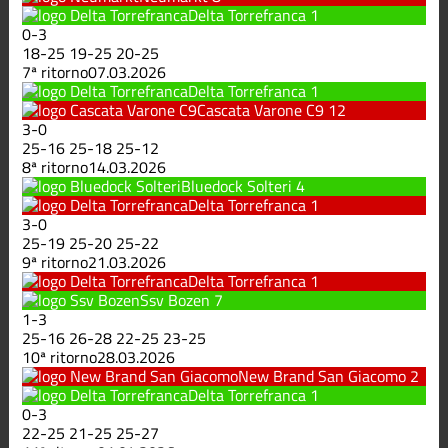
Delta Torrefranca
1
0
-
3
18
-
25
19
-
25
20
-
25
7ª ritorno
07.03.2026
Delta Torrefranca
1
Cascata Varone C9
12
3
-
0
25
-
16
25
-
18
25
-
12
8ª ritorno
14.03.2026
Bluedock Solteri
4
Delta Torrefranca
1
3
-
0
25
-
19
25
-
20
25
-
22
9ª ritorno
21.03.2026
Delta Torrefranca
1
Ssv Bozen
7
1
-
3
25
-
16
26
-
28
22
-
25
23
-
25
10ª ritorno
28.03.2026
New Brand San Giacomo
2
Delta Torrefranca
1
0
-
3
22
-
25
21
-
25
25
-
27