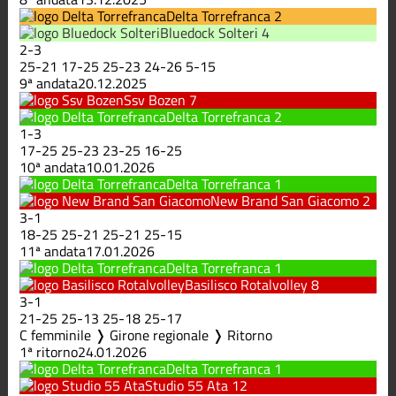
Delta Torrefranca
2
Bluedock Solteri
4
2
-
3
25
-
21
17
-
25
25
-
23
24
-
26
5
-
15
9ª andata
20.12.2025
Ssv Bozen
7
Delta Torrefranca
2
1
-
3
17
-
25
25
-
23
23
-
25
16
-
25
10ª andata
10.01.2026
Delta Torrefranca
1
New Brand San Giacomo
2
3
-
1
18
-
25
25
-
21
25
-
21
25
-
15
11ª andata
17.01.2026
Delta Torrefranca
1
Basilisco Rotalvolley
8
3
-
1
21
-
25
25
-
13
25
-
18
25
-
17
C femminile ❭ Girone regionale ❭ Ritorno
1ª ritorno
24.01.2026
Delta Torrefranca
1
Studio 55 Ata
12