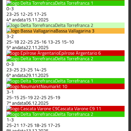
Delta Torrefranca
1
0
-
3
23
-
25
12
-
25
17
-
25
4ª andata
15.11.2025
Delta Torrefranca
2
Bassa Vallagarina
3
3
-
2
25
-
18
22
-
25
25
-
16
13
-
25
15
-
10
5ª andata
22.11.2025
Epilrose Argentario
6
Delta Torrefranca
2
0
-
3
23
-
25
23
-
25
14
-
25
6ª andata
29.11.2025
Delta Torrefranca
1
Neumarkt
10
3
-
1
25
-
15
25
-
19
22
-
25
25
-
19
7ª andata
06.12.2025
Cascata Varone C9
11
Delta Torrefranca
2
1
-
3
25
-
21
17
-
25
18
-
25
17
-
25
8ª andata
13.12.2025