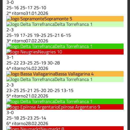
3
-
0
25
-
16
25
-
17
25
-
10
2ª ritorno
31.01.2026
Sopramonte
5
Delta Torrefranca
1
2
-
3
25
-
19
17
-
25
19
-
25
25
-
21
6
-
15
3ª ritorno
07.02.2026
Delta Torrefranca
1
Neugries
10
3
-
1
25
-
22
23
-
25
25
-
19
30
-
28
4ª ritorno
14.02.2026
Bassa Vallagarina
4
Delta Torrefranca
1
2
-
3
23
-
25
25
-
21
25
-
20
20
-
25
13
-
15
5ª ritorno
21.02.2026
Delta Torrefranca
1
Epilrose Argentario
9
3
-
0
25
-
18
25
-
23
25
-
14
6ª ritorno
28.02.2026
Neumarkt
8