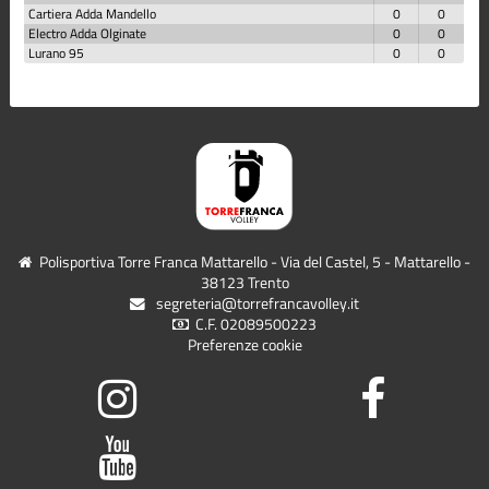
Cartiera Adda Mandello
0
0
Electro Adda Olginate
0
0
Lurano 95
0
0
Polisportiva Torre Franca Mattarello - Via del Castel, 5 - Mattarello -
38123 Trento
segreteria@torrefrancavolley.it
C.F. 02089500223
Preferenze cookie