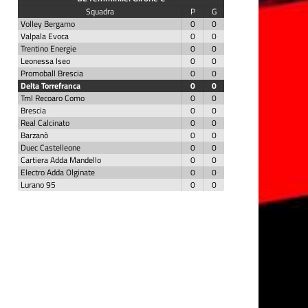
Squadra
P
G
Volley Bergamo
0
0
Valpala Evoca
0
0
Trentino Energie
0
0
Leonessa Iseo
0
0
Promoball Brescia
0
0
Delta Torrefranca
0
0
Tml Recoaro Como
0
0
Brescia
0
0
Real Calcinato
0
0
Barzanò
0
0
Duec Castelleone
0
0
Cartiera Adda Mandello
0
0
Electro Adda Olginate
0
0
Lurano 95
0
0