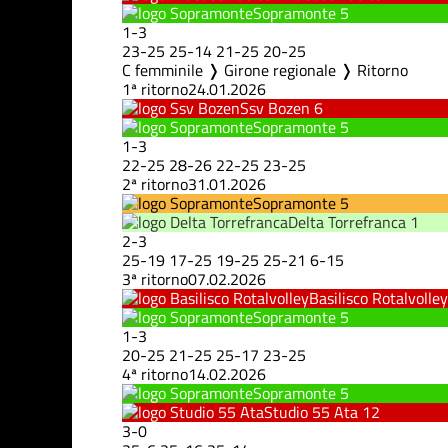
Sopramonte
5
1
-
3
23
-
25
25
-
14
21
-
25
20
-
25
C femminile ❭ Girone regionale ❭ Ritorno
1ª ritorno
24.01.2026
Ssv Bozen
6
Sopramonte
5
1
-
3
22
-
25
28
-
26
22
-
25
23
-
25
2ª ritorno
31.01.2026
Sopramonte
5
Delta Torrefranca
1
2
-
3
25
-
19
17
-
25
19
-
25
25
-
21
6
-
15
3ª ritorno
07.02.2026
Basilisco Rotalvolley
Sopramonte
5
1
-
3
20
-
25
21
-
25
25
-
17
23
-
25
4ª ritorno
14.02.2026
Sopramonte
5
Studio 55 Ata
12
3
-
0