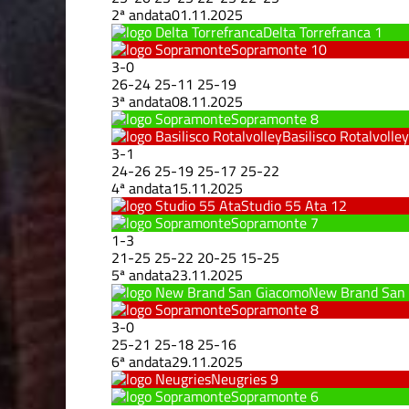
2ª andata
01.11.2025
Delta Torrefranca
1
Sopramonte
10
3
-
0
26
-
24
25
-
11
25
-
19
3ª andata
08.11.2025
Sopramonte
8
Basilisco Rotalvolley
3
-
1
24
-
26
25
-
19
25
-
17
25
-
22
4ª andata
15.11.2025
Studio 55 Ata
12
Sopramonte
7
1
-
3
21
-
25
25
-
22
20
-
25
15
-
25
5ª andata
23.11.2025
New Brand San
Sopramonte
8
3
-
0
25
-
21
25
-
18
25
-
16
6ª andata
29.11.2025
Neugries
9
Sopramonte
6