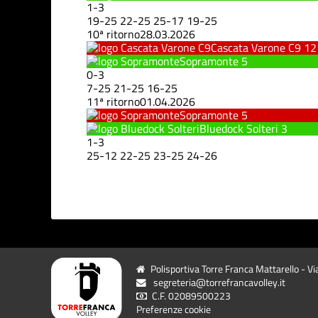
1
-
3
19
-
25
22
-
25
25
-
17
19
-
25
10ª ritorno
28.03.2026
Cascata Varone C9
12
Sopramonte
5
0
-
3
7
-
25
21
-
25
16
-
25
11ª ritorno
01.04.2026
Sopramonte
5
Bluedock Solteri
3
1
-
3
25
-
12
22
-
25
23
-
25
24
-
26
Polisportiva Torre Franca Mattarello - Vi
segreteria@torrefrancavolley.it
C.F. 02089500223
Preferenze cookie