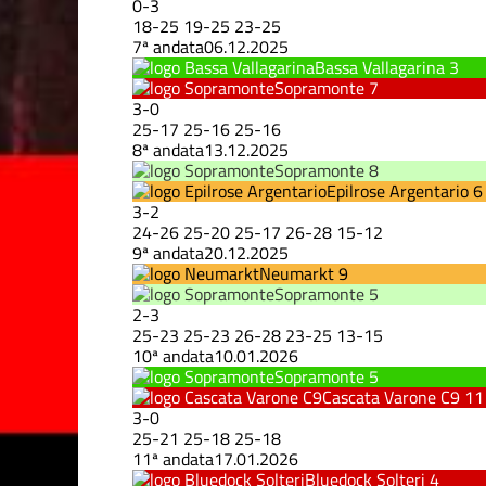
0
-
3
18
-
25
19
-
25
23
-
25
7ª andata
06.12.2025
Bassa Vallagarina
3
Sopramonte
7
3
-
0
25
-
17
25
-
16
25
-
16
8ª andata
13.12.2025
Sopramonte
8
Epilrose Argentario
6
3
-
2
24
-
26
25
-
20
25
-
17
26
-
28
15
-
12
9ª andata
20.12.2025
Neumarkt
9
Sopramonte
5
2
-
3
25
-
23
25
-
23
26
-
28
23
-
25
13
-
15
10ª andata
10.01.2026
Sopramonte
5
Cascata Varone C9
11
3
-
0
25
-
21
25
-
18
25
-
18
11ª andata
17.01.2026
Bluedock Solteri
4