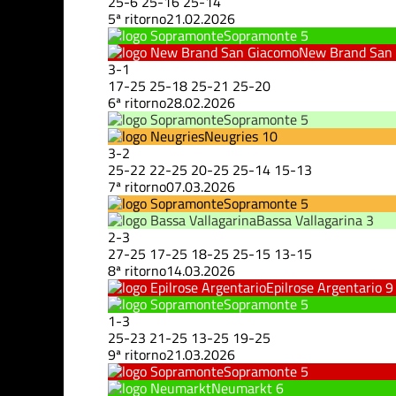
25
-
6
25
-
16
25
-
14
5ª ritorno
21.02.2026
Sopramonte
5
New Brand San
3
-
1
17
-
25
25
-
18
25
-
21
25
-
20
6ª ritorno
28.02.2026
Sopramonte
5
Neugries
10
3
-
2
25
-
22
22
-
25
20
-
25
25
-
14
15
-
13
7ª ritorno
07.03.2026
Sopramonte
5
Bassa Vallagarina
3
2
-
3
27
-
25
17
-
25
18
-
25
25
-
15
13
-
15
8ª ritorno
14.03.2026
Epilrose Argentario
9
Sopramonte
5
1
-
3
25
-
23
21
-
25
13
-
25
19
-
25
9ª ritorno
21.03.2026
Sopramonte
5
Neumarkt
6