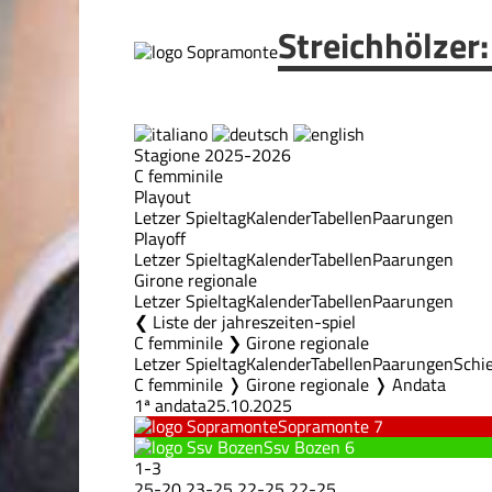
Streichhölzer
Stagione 2025-2026
C femminile
Playout
Letzer Spieltag
Kalender
Tabellen
Paarungen
Playoff
Letzer Spieltag
Kalender
Tabellen
Paarungen
Girone regionale
Letzer Spieltag
Kalender
Tabellen
Paarungen
Liste der jahreszeiten-spiel
C femminile ❯ Girone regionale
Letzer Spieltag
Kalender
Tabellen
Paarungen
Schie
C femminile ❭ Girone regionale ❭ Andata
1ª andata
25.10.2025
Sopramonte
7
Ssv Bozen
6
1
-
3
25
-
20
23
-
25
22
-
25
22
-
25