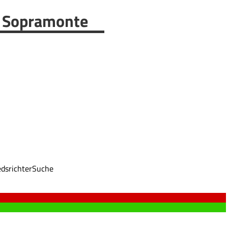
: Sopramonte
dsrichter
Suche