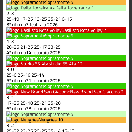
Sopramonte
5
Delta Torrefranca
1
2
-
3
25
-
19
17
-
25
19
-
25
25
-
21
6
-
15
3ª ritorno
7 febbraio 2026
Basilisco Rotalvolley
7
Sopramonte
5
1
-
3
20
-
25
21
-
25
25
-
17
23
-
25
4ª ritorno
14 febbraio 2026
Sopramonte
5
Studio 55 Ata
12
3
-
0
25
-
6
25
-
16
25
-
14
5ª ritorno
21 febbraio 2026
Sopramonte
5
New Brand San Giacomo
2
3
-
1
17
-
25
25
-
18
25
-
21
25
-
20
6ª ritorno
28 febbraio 2026
Sopramonte
5
Neugries
10
3
-
2
25
-
22
22
-
25
20
-
25
25
-
14
15
-
13