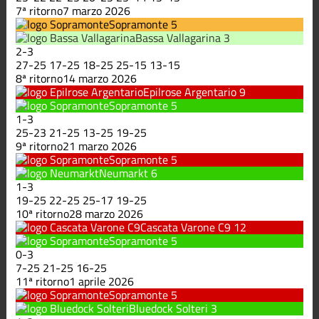
7ª ritorno
7 marzo 2026
Sopramonte
5
Bassa Vallagarina
3
2
-
3
27
-
25
17
-
25
18
-
25
25
-
15
13
-
15
8ª ritorno
14 marzo 2026
Epilrose Argentario
9
Sopramonte
5
1
-
3
25
-
23
21
-
25
13
-
25
19
-
25
9ª ritorno
21 marzo 2026
Sopramonte
5
Neumarkt
6
1
-
3
19
-
25
22
-
25
25
-
17
19
-
25
10ª ritorno
28 marzo 2026
Cascata Varone C9
12
Sopramonte
5
0
-
3
7
-
25
21
-
25
16
-
25
11ª ritorno
1 aprile 2026
Sopramonte
5
Bluedock Solteri
3