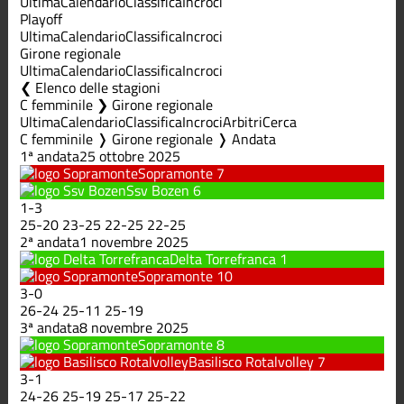
Ultima
Calendario
Classifica
Incroci
Playoff
Ultima
Calendario
Classifica
Incroci
Girone regionale
Ultima
Calendario
Classifica
Incroci
Elenco delle stagioni
C femminile ❯ Girone regionale
Ultima
Calendario
Classifica
Incroci
Arbitri
Cerca
C femminile ❭ Girone regionale ❭ Andata
1ª andata
25 ottobre 2025
Sopramonte
7
Ssv Bozen
6
1
-
3
25
-
20
23
-
25
22
-
25
22
-
25
2ª andata
1 novembre 2025
Delta Torrefranca
1
Sopramonte
10
3
-
0
26
-
24
25
-
11
25
-
19
3ª andata
8 novembre 2025
Sopramonte
8
Basilisco Rotalvolley
7
3
-
1
24
-
26
25
-
19
25
-
17
25
-
22