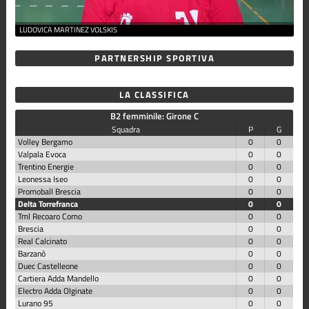
LUDOVICA MARTINEZ VOLSKIS
PARTNERSHIP SPORTIVA
LA CLASSIFICA
B2 femminile: Girone C
Squadra
P
G
Volley Bergamo
0
0
Valpala Evoca
0
0
Trentino Energie
0
0
Leonessa Iseo
0
0
Promoball Brescia
0
0
Delta Torrefranca
0
0
Tml Recoaro Como
0
0
Brescia
0
0
Real Calcinato
0
0
Barzanò
0
0
Duec Castelleone
0
0
Cartiera Adda Mandello
0
0
Electro Adda Olginate
0
0
Lurano 95
0
0