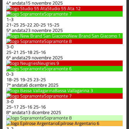
4ª andata
15 novembre 2025
Studio 55 Ata
12
Sopramonte
7
1
-
3
21
-
25
25
-
22
20
-
25
15
-
25
5ª andata
23 novembre 2025
New Brand San Giacomo
1
Sopramonte
8
3
-
0
25
-
21
25
-
18
25
-
16
6ª andata
29 novembre 2025
Neugries
9
Sopramonte
6
0
-
3
18
-
25
19
-
25
23
-
25
7ª andata
6 dicembre 2025
Bassa Vallagarina
3
Sopramonte
7
3
-
0
25
-
17
25
-
16
25
-
16
8ª andata
13 dicembre 2025
Sopramonte
8
Epilrose Argentario
6
3
-
2