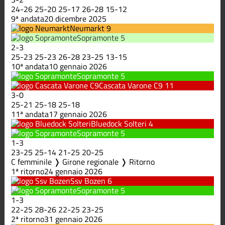
24
-
26
25
-
20
25
-
17
26
-
28
15
-
12
9ª andata
20 dicembre 2025
Neumarkt
9
Sopramonte
5
2
-
3
25
-
23
25
-
23
26
-
28
23
-
25
13
-
15
10ª andata
10 gennaio 2026
Sopramonte
5
Cascata Varone C9
11
3
-
0
25
-
21
25
-
18
25
-
18
11ª andata
17 gennaio 2026
Bluedock Solteri
4
Sopramonte
5
1
-
3
23
-
25
25
-
14
21
-
25
20
-
25
C femminile ❭ Girone regionale ❭ Ritorno
1ª ritorno
24 gennaio 2026
Ssv Bozen
6
Sopramonte
5
1
-
3
22
-
25
28
-
26
22
-
25
23
-
25
2ª ritorno
31 gennaio 2026