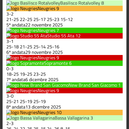
Basilisco Rotalvolley
8
Neugries
9
3
-
2
21
-
25
22
-
25
25
-
17
25
-
23
15
-
12
5ª andata
22 novembre 2025
Neugries
7
Studio 55 Ata
12
3
-
1
25
-
18
21
-
25
25
-
14
25
-
16
6ª andata
29 novembre 2025
Neugries
9
Sopramonte
6
0
-
3
18
-
25
19
-
25
23
-
25
7ª andata
6 dicembre 2025
New Brand San Giacomo
1
Neugries
9
3
-
0
25
-
21
25
-
19
25
-
19
8ª andata
13 dicembre 2025
Neugries
10
Bassa Vallagarina
3
2
-
3
26
-
24
22
-
25
25
-
15
24
-
26
8
-
15