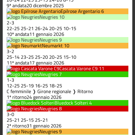
9ª andata
20 dicembre 2025
Epilrose Argentario
6
Neugries
10
2
-
3
22
-
25
25
-
21
26
-
24
20
-
25
10
-
15
10ª andata
11 gennaio 2026
Neugries
9
Neumarkt
10
3
-
2
25
-
14
23
-
25
25
-
20
20
-
25
15
-
10
11ª andata
17 gennaio 2026
Cascata Varone C9
11
Neugries
7
1
-
3
12
-
25
25
-
19
16
-
25
18
-
25
C femminile ❭ Girone regionale ❭ Ritorno
1ª ritorno
24 gennaio 2026
Bluedock Solteri
4
Neugries
8
3
-
0
25
-
21
25
-
15
25
-
21
2ª ritorno
31 gennaio 2026
Neugries
9