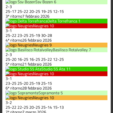
Ssv Bozen
6
2
-
3
25
-
17
25
-
22
20
-
25
19
-
25
12
-
15
3ª ritorno
7 febbraio 2026
Delta Torrefranca
1
Neugries
10
3
-
1
25
-
22
23
-
25
25
-
19
30
-
28
4ª ritorno
26 febbraio 2026
Neugries
9
Basilisco Rotalvolley
7
2
-
3
25
-
20
16
-
25
16
-
25
25
-
22
12
-
25
5ª ritorno
21 febbraio 2026
Studio 55 Ata
11
Neugries
10
3
-
1
23
-
25
25
-
20
25
-
19
25
-
15
6ª ritorno
28 febbraio 2026
Sopramonte
5
Neugries
10
3
-
2
25
-
22
22
-
25
20
-
25
25
-
14
15
-
13
7ª ritorno
7 marzo 2026