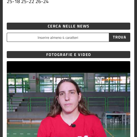
25
-
18
25
-
22
26
-
24
CERCA NELLE NEWS
FOTOGRAFIE E VIDEO