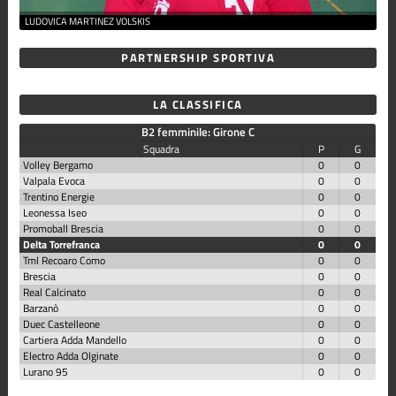
LUDOVICA MARTINEZ VOLSKIS
PARTNERSHIP SPORTIVA
LA CLASSIFICA
B2 femminile: Girone C
Squadra
P
G
Volley Bergamo
0
0
Valpala Evoca
0
0
Trentino Energie
0
0
Leonessa Iseo
0
0
Promoball Brescia
0
0
Delta Torrefranca
0
0
Tml Recoaro Como
0
0
Brescia
0
0
Real Calcinato
0
0
Barzanò
0
0
Duec Castelleone
0
0
Cartiera Adda Mandello
0
0
Electro Adda Olginate
0
0
Lurano 95
0
0