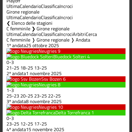
Playoff
Ultima
Calendario
Classifica
Incroci
Girone regionale
Ultima
Calendario
Classifica
Incroci
Elenco delle stagioni
C femminile ❯ Girone regionale
Ultima
Calendario
Classifica
Incroci
Arbitri
Cerca
C femminile ❭ Girone regionale ❭ Andata
1ª andata
25 ottobre 2025
Neugries
9
Bluedock Solteri
4
0
-
3
21
-
25
18
-
25
13
-
25
2ª andata
1 novembre 2025
Ssv Bozen
6
Neugries
8
1
-
3
25
-
23
20
-
25
23
-
25
22
-
25
3ª andata
8 novembre 2025
Neugries
10
Delta Torrefranca
1
0
-
3
23
-
25
12
-
25
17
-
25
4ª andata
15 novembre 2025