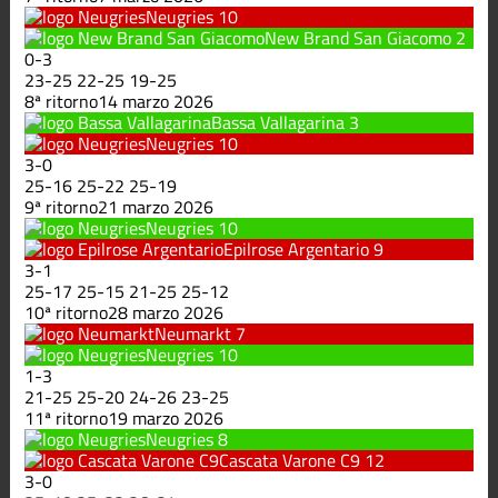
Neugries
10
New Brand San Giacomo
2
0
-
3
23
-
25
22
-
25
19
-
25
8ª ritorno
14 marzo 2026
Bassa Vallagarina
3
Neugries
10
3
-
0
25
-
16
25
-
22
25
-
19
9ª ritorno
21 marzo 2026
Neugries
10
Epilrose Argentario
9
3
-
1
25
-
17
25
-
15
21
-
25
25
-
12
10ª ritorno
28 marzo 2026
Neumarkt
7
Neugries
10
1
-
3
21
-
25
25
-
20
24
-
26
23
-
25
11ª ritorno
19 marzo 2026
Neugries
8
Cascata Varone C9
12
3
-
0