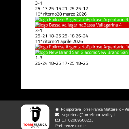
3
-
1
25
-
17
25
-
15
21
-
25
25
-
12
10ª ritorno
28 marzo 2026
Epilrose Argentario
9
Bassa Vallagarina
4
3
-
1
25
-
21
18
-
25
25
-
18
26
-
24
11ª ritorno
1 aprile 2026
Epilrose Argentario
1
New Brand San
1
-
3
26
-
24
18
-
25
17
-
25
18
-
25
Polisportiva Torre Franca Mattarello - Vi
segreteria@torrefrancavolley.it
C.F. 02089500223
Preferenze cookie