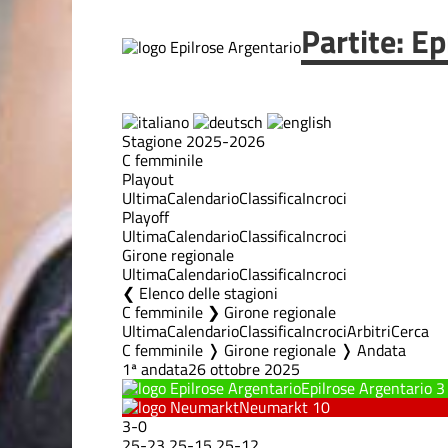
Partite: E
Stagione 2025-2026
C femminile
Playout
Ultima
Calendario
Classifica
Incroci
Playoff
Ultima
Calendario
Classifica
Incroci
Girone regionale
Ultima
Calendario
Classifica
Incroci
Elenco delle stagioni
C femminile ❯ Girone regionale
Ultima
Calendario
Classifica
Incroci
Arbitri
Cerca
C femminile ❭ Girone regionale ❭ Andata
1ª andata
26 ottobre 2025
Epilrose Argentario
3
Neumarkt
10
3
-
0
25
-
23
25
-
15
25
-
12