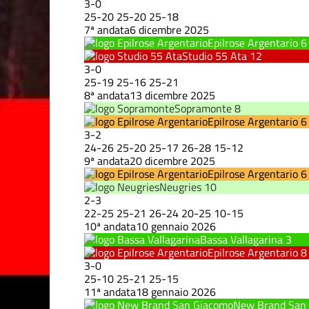
3
-
0
25
-
20
25
-
20
25
-
18
7ª andata
6 dicembre 2025
Epilrose Argentario
6
Studio 55 Ata
12
3
-
0
25
-
19
25
-
16
25
-
21
8ª andata
13 dicembre 2025
Sopramonte
8
Epilrose Argentario
6
3
-
2
24
-
26
25
-
20
25
-
17
26
-
28
15
-
12
9ª andata
20 dicembre 2025
Epilrose Argentario
6
Neugries
10
2
-
3
22
-
25
25
-
21
26
-
24
20
-
25
10
-
15
10ª andata
10 gennaio 2026
Bassa Vallagarina
3
Epilrose Argentario
8
3
-
0
25
-
10
25
-
21
25
-
15
11ª andata
18 gennaio 2026
New Brand San