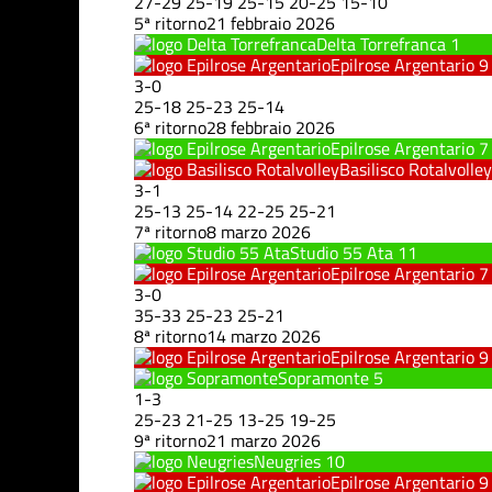
27
-
29
25
-
19
25
-
15
20
-
25
15
-
10
5ª ritorno
21 febbraio 2026
Delta Torrefranca
1
Epilrose Argentario
9
3
-
0
25
-
18
25
-
23
25
-
14
6ª ritorno
28 febbraio 2026
Epilrose Argentario
7
Basilisco Rotalvolley
3
-
1
25
-
13
25
-
14
22
-
25
25
-
21
7ª ritorno
8 marzo 2026
Studio 55 Ata
11
Epilrose Argentario
7
3
-
0
35
-
33
25
-
23
25
-
21
8ª ritorno
14 marzo 2026
Epilrose Argentario
9
Sopramonte
5
1
-
3
25
-
23
21
-
25
13
-
25
19
-
25
9ª ritorno
21 marzo 2026
Neugries
10
Epilrose Argentario
9