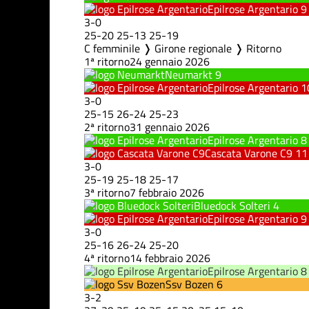
Epilrose Argentario
9
3
-
0
25
-
20
25
-
13
25
-
19
C femminile ❭ Girone regionale ❭ Ritorno
1ª ritorno
24 gennaio 2026
Neumarkt
9
Epilrose Argentario
1
3
-
0
25
-
15
26
-
24
25
-
23
2ª ritorno
31 gennaio 2026
Epilrose Argentario
8
Cascata Varone C9
11
3
-
0
25
-
19
25
-
18
25
-
17
3ª ritorno
7 febbraio 2026
Bluedock Solteri
4
Epilrose Argentario
9
3
-
0
25
-
16
26
-
24
25
-
20
4ª ritorno
14 febbraio 2026
Epilrose Argentario
8
Ssv Bozen
6
3
-
2