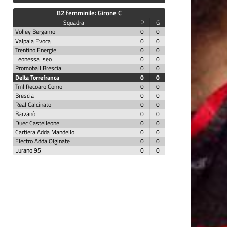
B2 femminile: Girone C
Squadra
P
G
Volley Bergamo
0
0
Valpala Evoca
0
0
Trentino Energie
0
0
Leonessa Iseo
0
0
Promoball Brescia
0
0
Delta Torrefranca
0
0
Tml Recoaro Como
0
0
Brescia
0
0
Real Calcinato
0
0
Barzanò
0
0
Duec Castelleone
0
0
Cartiera Adda Mandello
0
0
Electro Adda Olginate
0
0
Lurano 95
0
0