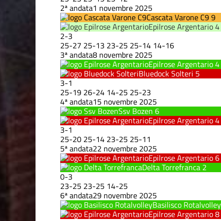
2ª andata
1 novembre 2025
Cascata Varone C9
9
Epilrose Argentario
4
2
-
3
25
-
27
25
-
13
23
-
25
25
-
14
14
-
16
3ª andata
8 novembre 2025
Epilrose Argentario
4
Bluedock Solteri
5
3
-
1
25
-
19
26
-
24
14
-
25
25
-
23
4ª andata
15 novembre 2025
Ssv Bozen
6
Epilrose Argentario
4
3
-
1
25
-
20
25
-
14
23
-
25
25
-
11
5ª andata
22 novembre 2025
Epilrose Argentario
6
Delta Torrefranca
2
0
-
3
23
-
25
23
-
25
14
-
25
6ª andata
29 novembre 2025
Basilisco Rotalvolley
Epilrose Argentario
8