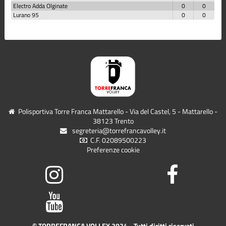
Electro Adda Olginate
0
0
Lurano 95
0
0
Polisportiva Torre Franca Mattarello - Via del Castel, 5 - Mattarello -
38123 Trento
segreteria@torrefrancavolley.it
C.F. 02089500223
Preferenze cookie
© TORREFRANCA VOLLEY 2024 - Tutti diritti riservati