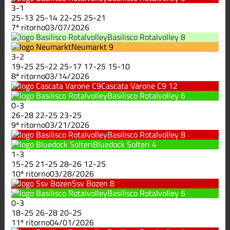
3
-
1
25
-
13
25
-
14
22
-
25
25
-
21
7ª ritorno
03/07/2026
Basilisco Rotalvolley
8
Neumarkt
9
3
-
2
19
-
25
25
-
22
25
-
17
17
-
25
15
-
10
8ª ritorno
03/14/2026
Cascata Varone C9
12
Basilisco Rotalvolley
6
0
-
3
26
-
28
22
-
25
23
-
25
9ª ritorno
03/21/2026
Basilisco Rotalvolley
8
Bluedock Solteri
4
1
-
3
15
-
25
21
-
25
28
-
26
12
-
25
10ª ritorno
03/28/2026
Ssv Bozen
8
Basilisco Rotalvolley
6
0
-
3
18
-
25
26
-
28
20
-
25
11ª ritorno
04/01/2026