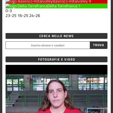
Basilisco Rotalvolley
9
Delta Torrefranca
1
0
-
3
23
-
25
16
-
25
24
-
26
CERCA NELLE NEWS
FOTOGRAFIE E VIDEO