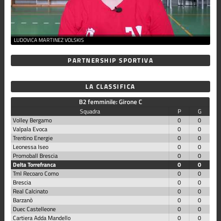
LUDOVICA MARTINEZ VOLSKIS
PARTNERSHIP SPORTIVA
LA CLASSIFICA
B2 femminile: Girone C
Squadra
P
G
Volley Bergamo
0
0
Valpala Evoca
0
0
Trentino Energie
0
0
Leonessa Iseo
0
0
Promoball Brescia
0
0
Delta Torrefranca
0
0
Tml Recoaro Como
0
0
Brescia
0
0
Real Calcinato
0
0
Barzanò
0
0
Duec Castelleone
0
0
Cartiera Adda Mandello
0
0