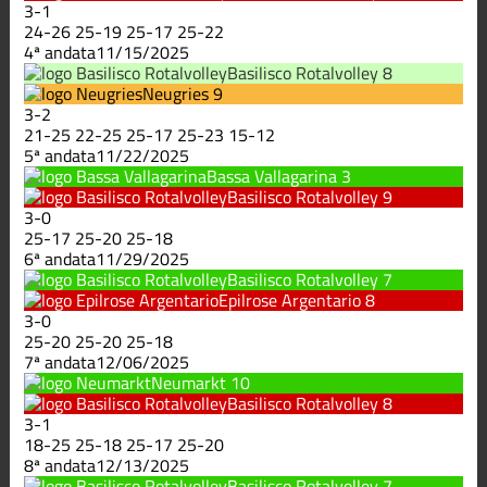
3
-
1
24
-
26
25
-
19
25
-
17
25
-
22
4ª andata
11/15/2025
Basilisco Rotalvolley
8
Neugries
9
3
-
2
21
-
25
22
-
25
25
-
17
25
-
23
15
-
12
5ª andata
11/22/2025
Bassa Vallagarina
3
Basilisco Rotalvolley
9
3
-
0
25
-
17
25
-
20
25
-
18
6ª andata
11/29/2025
Basilisco Rotalvolley
7
Epilrose Argentario
8
3
-
0
25
-
20
25
-
20
25
-
18
7ª andata
12/06/2025
Neumarkt
10
Basilisco Rotalvolley
8
3
-
1
18
-
25
25
-
18
25
-
17
25
-
20
8ª andata
12/13/2025
Basilisco Rotalvolley
7