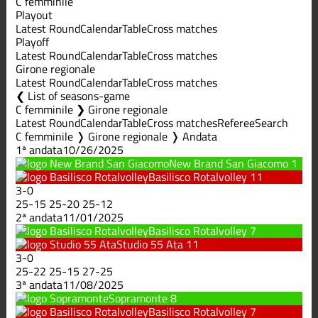
C femminile
Playout
Latest Round
Calendar
Table
Cross matches
Playoff
Latest Round
Calendar
Table
Cross matches
Girone regionale
Latest Round
Calendar
Table
Cross matches
List of seasons-game
C femminile ❯ Girone regionale
Latest Round
Calendar
Table
Cross matches
Referee
Search
C femminile ❭ Girone regionale ❭ Andata
1ª andata
10/26/2025
New Brand San Giacomo
1
Basilisco Rotalvolley
11
3
-
0
25
-
15
25
-
20
25
-
12
2ª andata
11/01/2025
Basilisco Rotalvolley
7
Studio 55 Ata
11
3
-
0
25
-
22
25
-
15
27
-
25
3ª andata
11/08/2025
Sopramonte
8
Basilisco Rotalvolley
7