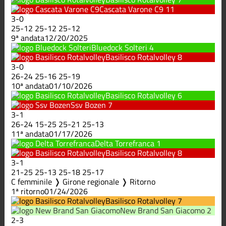
Cascata Varone C9
11
3
-
0
25
-
12
25
-
12
25
-
12
9ª andata
12/20/2025
Bluedock Solteri
4
Basilisco Rotalvolley
8
3
-
0
26
-
24
25
-
16
25
-
19
10ª andata
01/10/2026
Basilisco Rotalvolley
6
Ssv Bozen
7
3
-
1
26
-
24
15
-
25
25
-
21
25
-
13
11ª andata
01/17/2026
Delta Torrefranca
1
Basilisco Rotalvolley
8
3
-
1
21
-
25
25
-
13
25
-
18
25
-
17
C femminile ❭ Girone regionale ❭ Ritorno
1ª ritorno
01/24/2026
Basilisco Rotalvolley
7
New Brand San Giacomo
2
2
-
3