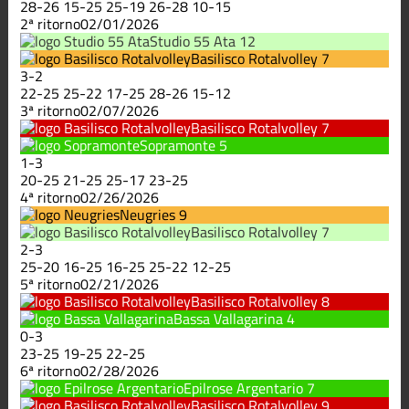
28
-
26
15
-
25
25
-
19
26
-
28
10
-
15
2ª ritorno
02/01/2026
Studio 55 Ata
12
Basilisco Rotalvolley
7
3
-
2
22
-
25
25
-
22
17
-
25
28
-
26
15
-
12
3ª ritorno
02/07/2026
Basilisco Rotalvolley
7
Sopramonte
5
1
-
3
20
-
25
21
-
25
25
-
17
23
-
25
4ª ritorno
02/26/2026
Neugries
9
Basilisco Rotalvolley
7
2
-
3
25
-
20
16
-
25
16
-
25
25
-
22
12
-
25
5ª ritorno
02/21/2026
Basilisco Rotalvolley
8
Bassa Vallagarina
4
0
-
3
23
-
25
19
-
25
22
-
25
6ª ritorno
02/28/2026
Epilrose Argentario
7
Basilisco Rotalvolley
9