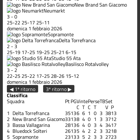
New Brand San Giacomo
Neumarkt
3
-
0
25
-
22
25
-
17
25
-
11
domenica 1 febbraio 2026
Sopramonte
Delta Torrefranca
2
-
3
25
-
19
17
-
25
19
-
25
25
-
21
6
-
15
Studio 55 Ata
Basilisco Rotalvolley
3
-
2
22
-
25
25
-
22
17
-
25
28
-
26
15
-
12
domenica 1 febbraio 2026
◀ 1ª ritorno
3ª ritorno ▶
Classifica
Squadra
Pt
PG
Vinte
Perse
TB
Set
C
T
C
T
V
P
1
Delta Torrefranca
35
13
6
6
1
0
3
38
13
2
New Brand San Giacomo
33
13
8
4
0
1
3
37
12
3
Bassa Vallagarina
28
13
6
4
0
3
4
34
17
4
Bluedock Solteri
26
13
5
4
2
2
3
32
18
5
Sopramonte
23
13
3
5
2
3
3
27
23