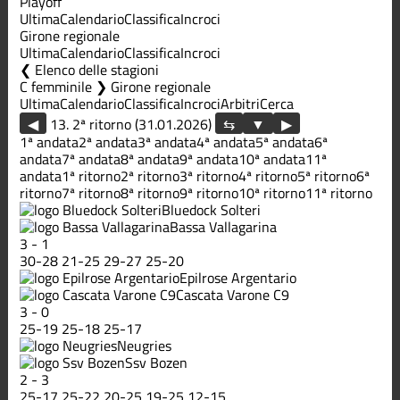
Playoff
Ultima
Calendario
Classifica
Incroci
Girone regionale
Ultima
Calendario
Classifica
Incroci
Elenco delle stagioni
C femminile ❯ Girone regionale
Ultima
Calendario
Classifica
Incroci
Arbitri
Cerca
◀
13. 2ª ritorno (31.01.2026)
▶
1ª andata
2ª andata
3ª andata
4ª andata
5ª andata
6ª
andata
7ª andata
8ª andata
9ª andata
10ª andata
11ª
andata
1ª ritorno
2ª ritorno
3ª ritorno
4ª ritorno
5ª ritorno
6ª
ritorno
7ª ritorno
8ª ritorno
9ª ritorno
10ª ritorno
11ª ritorno
Bluedock Solteri
Bassa Vallagarina
3
-
1
30
-
28
21
-
25
29
-
27
25
-
20
Epilrose Argentario
Cascata Varone C9
3
-
0
25
-
19
25
-
18
25
-
17
Neugries
Ssv Bozen
2
-
3
25
-
17
25
-
22
20
-
25
19
-
25
12
-
15