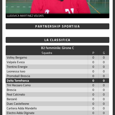
LUDOVICA MARTINEZ VOLSKIS
PARTNERSHIP SPORTIVA
LA CLASSIFICA
B2 femminile: Girone C
Squadra
P
G
Volley Bergamo
0
0
Valpala Evoca
0
0
Trentino Energie
0
0
Leonessa Iseo
0
0
Promoball Brescia
0
0
Delta Torrefranca
0
0
Tml Recoaro Como
0
0
Brescia
0
0
Real Calcinato
0
0
Barzanò
0
0
Duec Castelleone
0
0
Cartiera Adda Mandello
0
0
Electro Adda Olginate
0
0