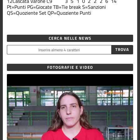
12
Cascata Varone C9
3
5
1
0
2
2
2
6
14
Pt=Punti
PG=Giocate
TB=Tie break
S=Sanzioni
QS=Quoziente Set
QP=Quoziente Punti
CERCA NELLE NEWS
FOTOGRAFIE E VIDEO