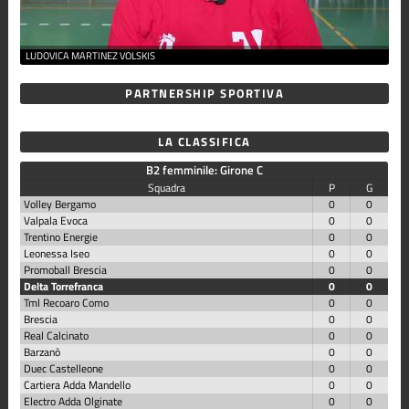
LUDOVICA MARTINEZ VOLSKIS
PARTNERSHIP SPORTIVA
LA CLASSIFICA
B2 femminile: Girone C
Squadra
P
G
Volley Bergamo
0
0
Valpala Evoca
0
0
Trentino Energie
0
0
Leonessa Iseo
0
0
Promoball Brescia
0
0
Delta Torrefranca
0
0
Tml Recoaro Como
0
0
Brescia
0
0
Real Calcinato
0
0
Barzanò
0
0
Duec Castelleone
0
0
Cartiera Adda Mandello
0
0
Electro Adda Olginate
0
0