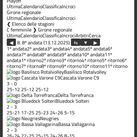
Playoff
Ultima
Calendario
Classifica
Incroci
Girone regionale
Ultima
Calendario
Classifica
Incroci
Elenco delle stagioni
C femminile ❯ Girone regionale
Ultima
Calendario
Classifica
Incroci
Arbitri
Cerca
◀
8. 8ª andata (13.12.2025)
▶
1ª andata
2ª andata
3ª andata
4ª andata
5ª andata
6ª
andata
7ª andata
8ª andata
9ª andata
10ª andata
11ª
andata
1ª ritorno
2ª ritorno
3ª ritorno
4ª ritorno
5ª ritorno
6ª
ritorno
7ª ritorno
8ª ritorno
9ª ritorno
10ª ritorno
11ª ritorno
Basilisco Rotalvolley
Cascata Varone C9
3
-
0
25
-
12
25
-
12
25
-
12
Delta Torrefranca
Bluedock Solteri
2
-
3
25
-
21
17
-
25
25
-
23
24
-
26
5
-
15
Neugries
Bassa Vallagarina
2
-
3
26
-
24
22
-
25
25
-
15
24
-
26
8
-
15