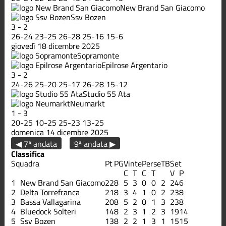
New Brand San Giacomo
Ssv Bozen
3
-
2
26
-
24
23
-
25
26
-
28
25
-
16
15
-
6
giovedì 18 dicembre 2025
Sopramonte
Epilrose Argentario
3
-
2
24
-
26
25
-
20
25
-
17
26
-
28
15
-
12
Studio 55 Ata
Neumarkt
1
-
3
20
-
25
10
-
25
25
-
23
13
-
25
domenica 14 dicembre 2025
◀ 7ª andata
9ª andata ▶
Classifica
Squadra
Pt
PG
Vinte
Perse
TB
Set
C
T
C
T
V
P
1
New Brand San Giacomo
22
8
5
3
0
0
2
24
6
2
Delta Torrefranca
21
8
3
4
1
0
2
23
8
3
Bassa Vallagarina
20
8
5
2
0
1
3
23
8
4
Bluedock Solteri
14
8
2
3
1
2
3
19
14
5
Ssv Bozen
13
8
2
2
1
3
1
15
15