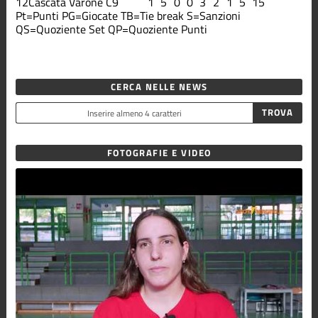
12
Cascata Varone C9
1
5
0
0
3
2
1
5
15
Pt=Punti
PG=Giocate
TB=Tie break
S=Sanzioni
QS=Quoziente Set
QP=Quoziente Punti
CERCA NELLE NEWS
FOTOGRAFIE E VIDEO