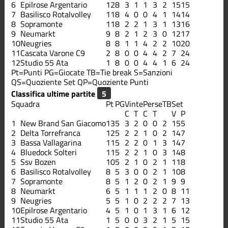
6
Epilrose Argentario
12
8
3
1
1
3
2
15
15
7
Basilisco Rotalvolley
11
8
4
0
0
4
1
14
14
8
Sopramonte
11
8
2
2
1
3
1
13
16
9
Neumarkt
9
8
2
1
2
3
0
12
17
10
Neugries
8
8
1
1
4
2
2
10
20
11
Cascata Varone C9
2
8
0
0
4
4
2
7
24
12
Studio 55 Ata
1
8
0
0
4
4
1
6
24
Pt=Punti
PG=Giocate
TB=Tie break
S=Sanzioni
QS=Quoziente Set
QP=Quoziente Punti
Classifica ultime partite
Squadra
Pt
PG
Vinte
Perse
TB
Set
C
T
C
T
V
P
1
New Brand San Giacomo
13
5
3
2
0
0
2
15
5
2
Delta Torrefranca
12
5
2
2
1
0
2
14
7
3
Bassa Vallagarina
11
5
2
2
0
1
3
14
7
4
Bluedock Solteri
11
5
2
2
1
0
3
14
8
5
Ssv Bozen
10
5
2
1
0
2
1
11
8
6
Basilisco Rotalvolley
8
5
3
0
0
2
1
10
8
7
Sopramonte
8
5
1
2
0
2
1
9
9
8
Neumarkt
6
5
1
1
1
2
0
8
11
9
Neugries
5
5
1
0
2
2
2
7
13
10
Epilrose Argentario
4
5
1
0
1
3
1
6
12
11
Studio 55 Ata
1
5
0
0
3
2
1
5
15