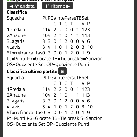
◀ 4ª andata
1ª ritorno ▶
Classifica
Squadra
Pt
PG
Vinte
Perse
TB
Set
C
T
C
T
V
P
1
Predaia
11
4
2
2
0
0
1
12
3
2
Anaune
10
4
2
1
0
1
1
11
3
3
Lagaris
3
3
0
1
2
0
0
4
6
4
Lavis
3
4
1
0
1
2
0
3
10
5
Torrefranca Itas
0
3
0
0
1
2
0
1
9
Pt=Punti
PG=Giocate
TB=Tie break
S=Sanzioni
QS=Quoziente Set
QP=Quoziente Punti
Classifica ultime partite
Squadra
Pt
PG
Vinte
Perse
TB
Set
C
T
C
T
V
P
1
Predaia
11
4
2
2
0
0
1
12
3
2
Anaune
10
4
2
1
0
1
1
11
3
3
Lagaris
3
3
0
1
2
0
0
4
6
4
Lavis
3
4
1
0
1
2
0
3
10
5
Torrefranca Itas
0
3
0
0
1
2
0
1
9
Pt=Punti
PG=Giocate
TB=Tie break
S=Sanzioni
QS=Quoziente Set
QP=Quoziente Punti