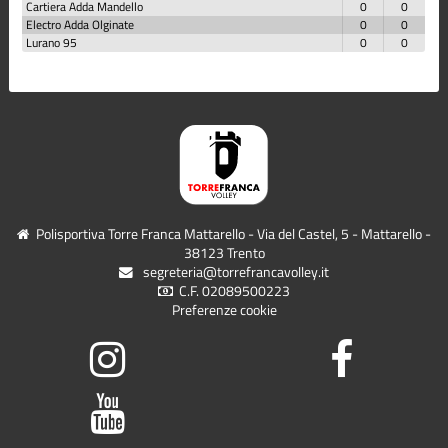
Cartiera Adda Mandello
0
0
Electro Adda Olginate
0
0
Lurano 95
0
0
Polisportiva Torre Franca Mattarello - Via del Castel, 5 - Mattarello -
38123 Trento
segreteria@torrefrancavolley.it
C.F. 02089500223
Preferenze cookie