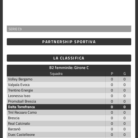
SERIE C9
PARTNERSHIP SPORTIVA
LA CLASSIFICA
B2 femminile: Girone C
Squadra
P
G
Volley Bergamo
0
0
Valpala Evoca
0
0
Trentino Energie
0
0
Leonessa Iseo
0
0
Promoball Brescia
0
0
Delta Torrefranca
0
0
Tml Recoaro Como
0
0
Brescia
0
0
Real Calcinato
0
0
Barzanò
0
0
Duec Castelleone
0
0