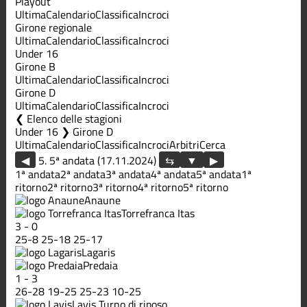
Playout
Ultima
Calendario
Classifica
Incroci
Girone regionale
Ultima
Calendario
Classifica
Incroci
Under 16
Girone B
Ultima
Calendario
Classifica
Incroci
Girone D
Ultima
Calendario
Classifica
Incroci
Elenco delle stagioni
Under 16 ❯ Girone D
Ultima
Calendario
Classifica
Incroci
Arbitri
Cerca
◀
5. 5ª andata (17.11.2024)
▶
1ª andata
2ª andata
3ª andata
4ª andata
5ª andata
1ª
ritorno
2ª ritorno
3ª ritorno
4ª ritorno
5ª ritorno
Anaune
Torrefranca Itas
3
-
0
25
-
8
25
-
18
25
-
17
Lagaris
Predaia
1
-
3
26
-
28
19
-
25
25
-
23
10
-
25
Lavis
Turno di riposo