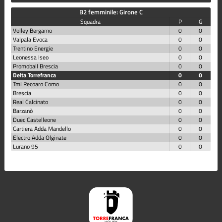
B2 femminile: Girone C
Squadra
P
G
Volley Bergamo
0
0
Valpala Evoca
0
0
Trentino Energie
0
0
Leonessa Iseo
0
0
Promoball Brescia
0
0
Delta Torrefranca
0
0
Tml Recoaro Como
0
0
Brescia
0
0
Real Calcinato
0
0
Barzanò
0
0
Duec Castelleone
0
0
Cartiera Adda Mandello
0
0
Electro Adda Olginate
0
0
Lurano 95
0
0