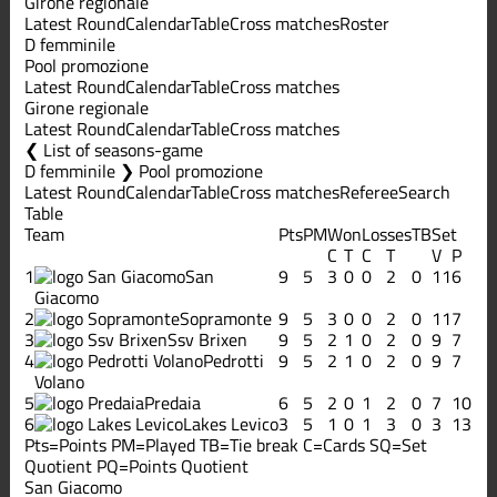
Girone regionale
Latest Round
Calendar
Table
Cross matches
Roster
D femminile
Pool promozione
Latest Round
Calendar
Table
Cross matches
Girone regionale
Latest Round
Calendar
Table
Cross matches
List of seasons-game
D femminile ❯ Pool promozione
Latest Round
Calendar
Table
Cross matches
Referee
Search
Table
Team
Pts
PM
Won
Losses
TB
Set
C
T
C
T
V
P
1
San
9
5
3
0
0
2
0
11
6
Giacomo
2
Sopramonte
9
5
3
0
0
2
0
11
7
3
Ssv Brixen
9
5
2
1
0
2
0
9
7
4
Pedrotti
9
5
2
1
0
2
0
9
7
Volano
5
Predaia
6
5
2
0
1
2
0
7
10
6
Lakes Levico
3
5
1
0
1
3
0
3
13
Pts=Points
PM=Played
TB=Tie break
C=Cards
SQ=Set
Quotient
PQ=Points Quotient
San Giacomo